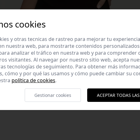
mos cookies
es y otras tecnicas de rastreo para mejorar tu experienci
en nuestra web, para mostrarte contenidos personalizados
ara analizar el tráfico en nuestra web y para comprender
ros visitantes. Al navegar por nuestro sitio web, acepta nu
ras tecnologías de seguimiento. Para obtener más informa
es, cómo y por qué las usamos y cómo puede cambiar su co
en U. Tirantes anchos.
estra
política de cookies
.
ión: 72%Viscosa, 25%
Gestionar cookies
ACEPTAR TODAS LAS