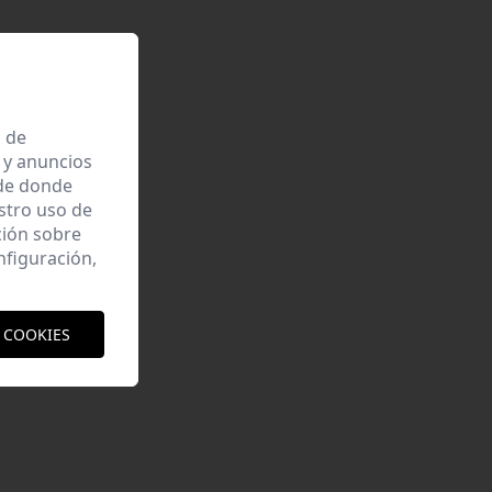
a de
 y anuncios
 de donde
estro uso de
ción sobre
nfiguración,
 COOKIES