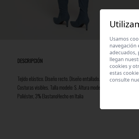
Utiliza
Usamos cooki
navegación 
adecuados, p
llegan nuest
DESCRIPCIÓN
cookies y ot
estas cooki
Tejido elástico. Diseño recto. Diseño entallado. Diseño mido. Cuello 
consulte nu
Costuras visibles. Talla modelo: S. Altura modelo 1,66 m.Composic
Poliéster, 3% ElastanoHecho en Italia