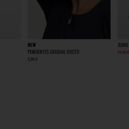
NEW
JEANS
PENDIENTES CASSUAL EFECTO
22,95 
5,95 €