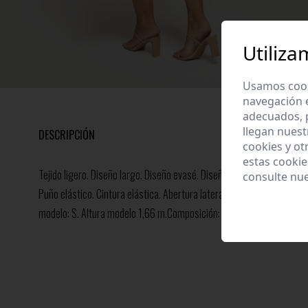
Utiliza
Usamos cooki
navegación 
adecuados, p
llegan nuest
DESCRIPCIÓN
cookies y ot
estas cooki
Tejido ligero. Diseño largo. Diseño evasé. Diseño estampado. Cuello 
consulte nu
Puño elástico. Cintura elástica. Abertura lateral. Forrado. Botones de
modelo: S. Altura modelo 1,66 m.Composición: 100% ViscosaHecho en