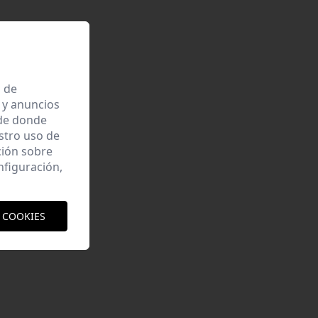
a de
 y anuncios
 de donde
estro uso de
ción sobre
nfiguración,
 COOKIES