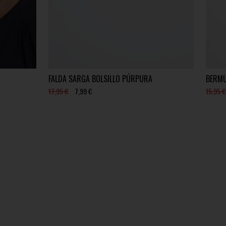
FALDA SARGA BOLSILLO PÚRPURA
BERMU
17,95 €
7,99 €
15,95 €