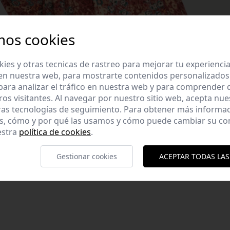
mos cookies
es y otras tecnicas de rastreo para mejorar tu experienci
en nuestra web, para mostrarte contenidos personalizados
ara analizar el tráfico en nuestra web y para comprender
ros visitantes. Al navegar por nuestro sitio web, acepta nu
ras tecnologías de seguimiento. Para obtener más informa
es, cómo y por qué las usamos y cómo puede cambiar su co
pico. Manga larga.
estra
política de cookies
.
corativos. Talla
Gestionar cookies
ACEPTAR TODAS LAS
 Italia