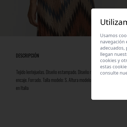
Utiliza
Usamos cooki
navegación 
adecuados, p
llegan nuest
DESCRIPCIÓN
cookies y ot
estas cooki
Tejido lentejuelas. Diseño estampado. Diseño recto. Cuello pico. Man
consulte nu
encaje. Forrado. Talla modelo: S. Altura modelo 1,70 m.Composició
en Italia