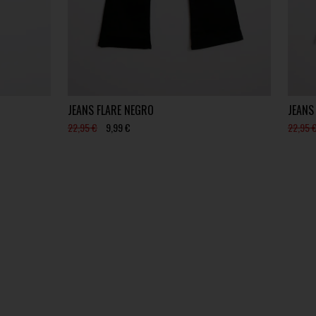
JEANS FLARE NEGRO
JEANS
22,95 €
9,99 €
22,95 