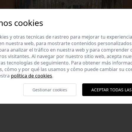
mos cookies
es y otras tecnicas de rastreo para mejorar tu experienci
en nuestra web, para mostrarte contenidos personalizados
ara analizar el tráfico en nuestra web y para comprender
ros visitantes. Al navegar por nuestro sitio web, acepta nu
ras tecnologías de seguimiento. Para obtener más informa
es, cómo y por qué las usamos y cómo puede cambiar su co
ga tirantes. Detalle
estra
política de cookies
.
n: 100% ViscosaHecho
Gestionar cookies
ACEPTAR TODAS LAS