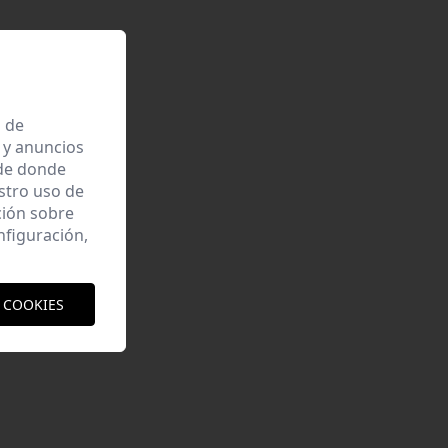
a de
 y anuncios
 de donde
estro uso de
ción sobre
nfiguración,
 COOKIES