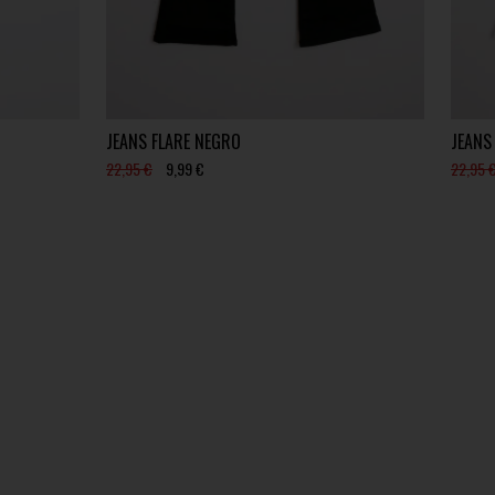
JEANS FLARE NEGRO
JEANS
22,95 €
9,99 €
22,95 