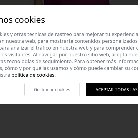
mos cookies
es y otras tecnicas de rastreo para mejorar tu experienci
en nuestra web, para mostrarte contenidos personalizados
ara analizar el tráfico en nuestra web y para comprender
ros visitantes. Al navegar por nuestro sitio web, acepta nu
ras tecnologías de seguimiento. Para obtener más informa
es, cómo y por qué las usamos y cómo puede cambiar su co
estra
política de cookies
.
o: S. Altura modelo
Gestionar cookies
ACEPTAR TODAS LAS