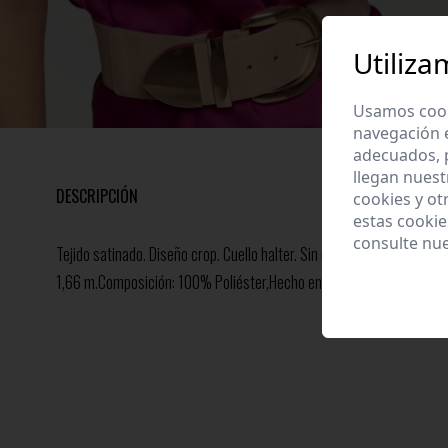
Utiliza
Usamos cooki
navegación 
adecuados, p
llegan nuest
DESCRIPCIÓN
cookies y ot
estas cooki
consulte nu
Tejido satinado. Diseño crop. Cuello halter. Sin mangas-. Talla model
1,66 m.Composición: 100% Poliéster,Hecho en Italia