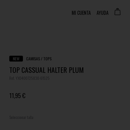
MI CUENTA
AYUDA
NEW
CAMISAS / TOPS
TOP CASSUAL HALTER PLUM
Ref. YX0400725830-61525
11,95 €
Seleccionar talla