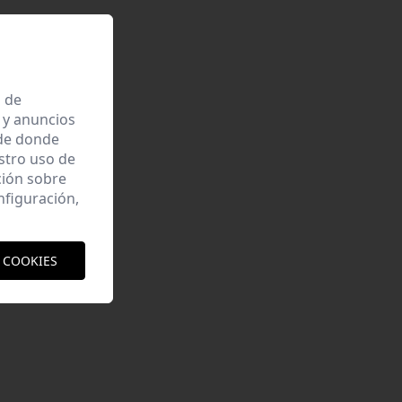
a de
 y anuncios
 de donde
estro uso de
ción sobre
nfiguración,
 COOKIES