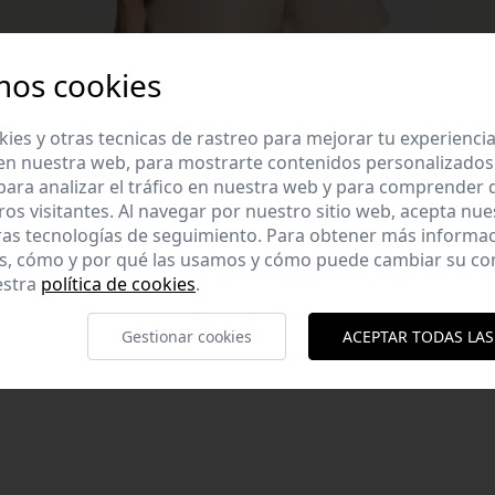
mos cookies
es y otras tecnicas de rastreo para mejorar tu experienci
en nuestra web, para mostrarte contenidos personalizados
ara analizar el tráfico en nuestra web y para comprender
ros visitantes. Al navegar por nuestro sitio web, acepta nu
ras tecnologías de seguimiento. Para obtener más informa
es, cómo y por qué las usamos y cómo puede cambiar su co
alda. Detalle
estra
política de cookies
.
 Poli-Uretano 100%
Gestionar cookies
ACEPTAR TODAS LAS