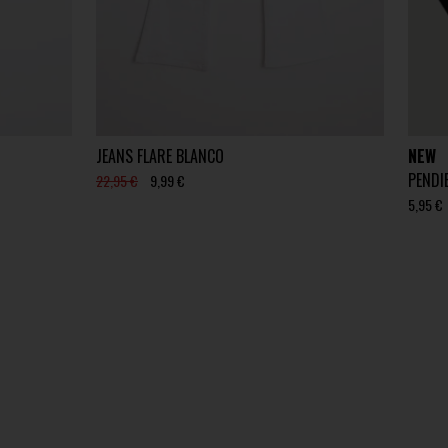
JEANS FLARE BLANCO
NEW
PENDI
22,95 €
9,99 €
5,95 €