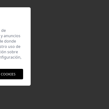
a de
 y anuncios
 de donde
estro uso de
ción sobre
nfiguración,
 COOKIES