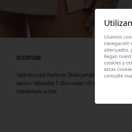
Utiliza
Usamos cooki
navegación 
adecuados, p
llegan nuest
DESCRIPCIÓN
cookies y ot
estas cooki
Tejido efecto piel. Diseño mini. Diseño pantalón. Cremallera en la esp
consulte nu
abertura. Talla modelo: S. Altura modelo 1,66 m.Composición: 100%
PoliesterHecho en Italia