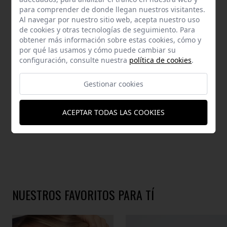
AYUDA
para comprender de donde llegan nuestros visitantes.
Al navegar por nuestro sitio web, acepta nuestro uso
de cookies y otras tecnologías de seguimiento. Para
obtener más información sobre estas cookies, cómo y
por qué las usamos y cómo puede cambiar su
configuración, consulte nuestra
política de cookies
.
DESCRIPCIÓN
Gestionar cookies
BOLSO
ACEPTAR TODAS LAS COOKIES
NUESTROS FAVORITOS PARA TÍ