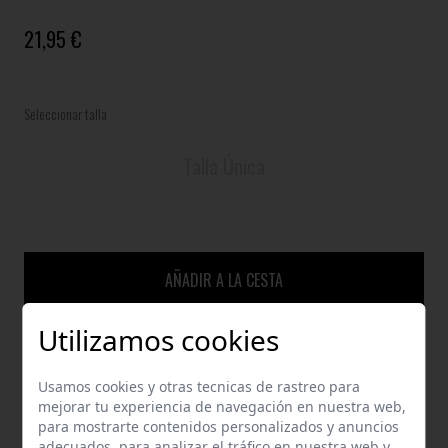
21,95 €
Seleccionar talla
Talla Única
AÑADIR A LA CESTA
Utilizamos cookies
GUÍA DE TALLAS
Usamos cookies y otras tecnicas de rastreo para
mejorar tu experiencia de navegación en nuestra web,
ENVÍOS Y DEVOLUCIONES
para mostrarte contenidos personalizados y anuncios
adecuados, para analizar el tráfico en nuestra web y