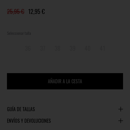
25,95 €
12,95 €
Seleccionar talla
36
37
38
39
40
41
AÑADIR A LA CESTA
GUÍA DE TALLAS
ENVÍOS Y DEVOLUCIONES