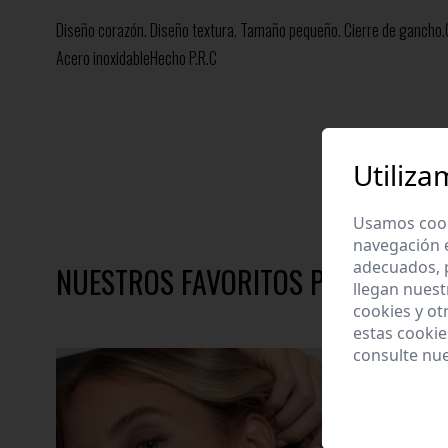
Diseño corazón. Diseño textura. Tamaño pequeño. Cierre de ganch
Acero inoxidableHecho P.R.C
Utiliza
Usamos cooki
navegación 
adecuados, p
NUESTROS FAVORITOS PARA TÍ
llegan nuest
cookies y ot
estas cooki
consulte nu