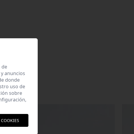
a de
 y anuncios
 de donde
estro uso de
ción sobre
nfiguración,
 COOKIES