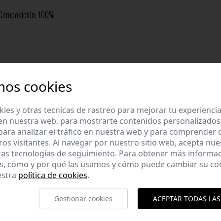
o.Composición: 100%
mos cookies
es y otras tecnicas de rastreo para mejorar tu experienci
en nuestra web, para mostrarte contenidos personalizados
ara analizar el tráfico en nuestra web y para comprender
ros visitantes. Al navegar por nuestro sitio web, acepta nu
ras tecnologías de seguimiento. Para obtener más informa
es, cómo y por qué las usamos y cómo puede cambiar su co
estra
política de cookies
.
Gestionar cookies
ACEPTAR TODAS LAS