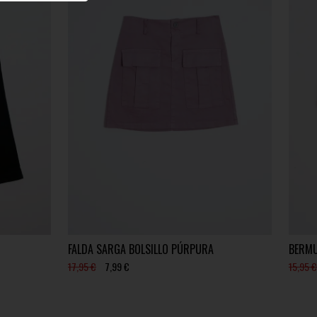
FALDA SARGA BOLSILLO PÚRPURA
BERMU
17,95 €
7,99 €
15,95 €