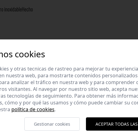
ro inoxidableHecho
mos cookies
es y otras tecnicas de rastreo para mejorar tu experienci
en nuestra web, para mostrarte contenidos personalizados
ara analizar el tráfico en nuestra web y para comprender
ros visitantes. Al navegar por nuestro sitio web, acepta nu
ras tecnologías de seguimiento. Para obtener más informa
es, cómo y por qué las usamos y cómo puede cambiar su co
estra
política de cookies
.
Gestionar cookies
ACEPTAR TODAS LAS