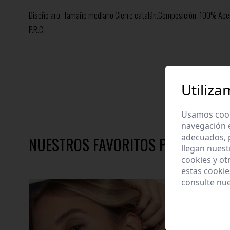
Diseño aro. Tamaño mediano Cierre catalán.Composición: 100% Ace
P.R.C
Utiliza
Usamos cooki
navegación 
adecuados, p
NUESTROS FAVORITOS PARA TÍ
llegan nuest
cookies y ot
estas cooki
consulte nu