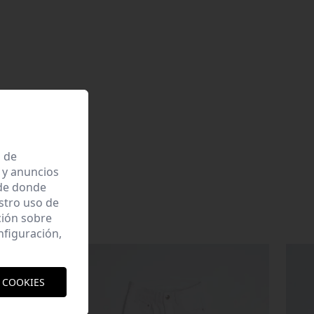
a de
 y anuncios
 de donde
estro uso de
ción sobre
nfiguración,
 COOKIES