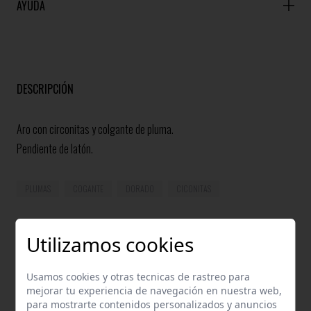
AYUDA
DESCRIPCIÓN
Aro con circonitas y colgante de pluma.
Pendiente de latón.
PLUMAS
COGANTE
DORADO
CICONITAS
Utilizamos cookies
COMPLETA TU LOOK
Usamos cookies y otras tecnicas de rastreo para
mejorar tu experiencia de navegación en nuestra web,
para mostrarte contenidos personalizados y anuncios