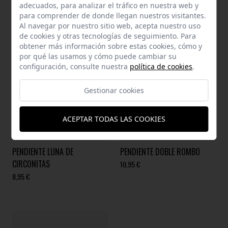
adecuados, para analizar el tráfico en nuestra web y
para comprender de donde llegan nuestros visitantes.
Al navegar por nuestro sitio web, acepta nuestro uso
de cookies y otras tecnologías de seguimiento. Para
obtener más información sobre estas cookies, cómo y
por qué las usamos y cómo puede cambiar su
configuración, consulte nuestra
política de cookies
.
Gestionar cookies
ACEPTAR TODAS LAS COOKIES
PENDIENTE LUNA DE
PENDIENTE DOBLE ROMBO
CIRCONITAS
10,95 €
8,95 €