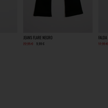
JEANS FLARE NEGRO
FALDA
22,95 €
9,99 €
17,95 €