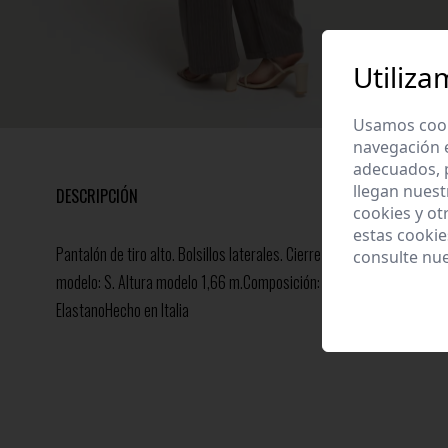
Utiliza
Usamos cooki
navegación 
adecuados, p
llegan nuest
DESCRIPCIÓN
cookies y ot
estas cooki
Pantalón de tiro alto. Bolsillos laterales. Cierre frontal con cremallera
consulte nu
modelo: S. Altura modelo 1,66 m.Composición: 74% Poliester 22% 
ElastanoHecho en Italia