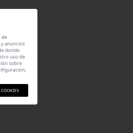
a de
 y anuncios
 de donde
estro uso de
ción sobre
nfiguración,
 COOKIES