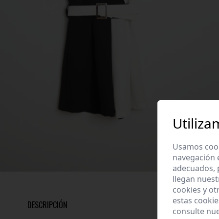
Utiliza
Usamos cooki
navegación 
adecuados, p
llegan nuest
cookies y ot
estas cooki
DESCRIPCIÓN
consulte nu