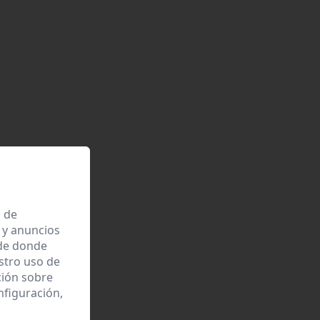
a de
 y anuncios
 de donde
estro uso de
ción sobre
nfiguración,