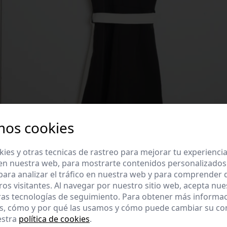
mos cookies
es y otras tecnicas de rastreo para mejorar tu experienci
en nuestra web, para mostrarte contenidos personalizados
ara analizar el tráfico en nuestra web y para comprender
ros visitantes. Al navegar por nuestro sitio web, acepta nu
ras tecnologías de seguimiento. Para obtener más informa
es, cómo y por qué las usamos y cómo puede cambiar su co
estra
política de cookies
.