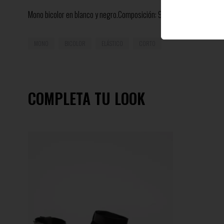
Mono bicolor en blanco y negro.Composición: 95% Poliéster 5% Elas
MONO
BICOLOR
ELÁSTICO
CORTO
COMPLETA TU LOOK