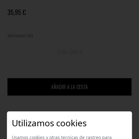
35,95 €
Seleccionar talla
Talla Única
AÑADIR A LA CESTA
GUÍA DE TALLAS
Utilizamos cookies
ENVÍOS Y DEVOLUCIONES
Usamos cookies y otras tecnicas de rastreo para