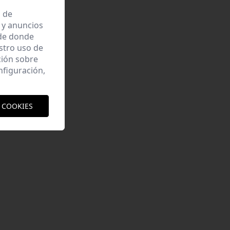
a de
 y anuncios
 de donde
estro uso de
ción sobre
nfiguración,
 COOKIES