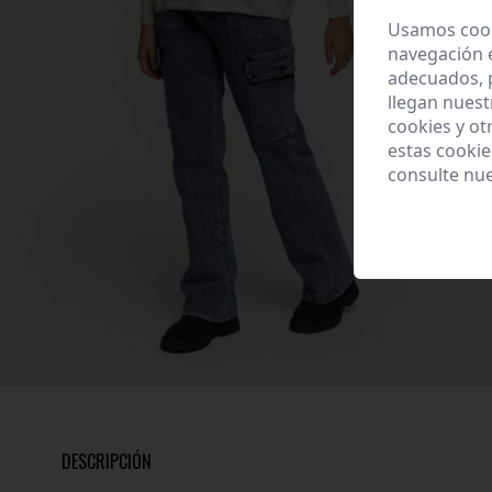
Usamos cooki
navegación 
adecuados, p
llegan nuest
cookies y ot
estas cooki
consulte nu
DESCRIPCIÓN