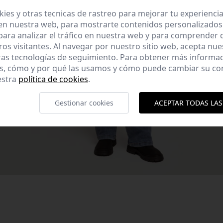
es y otras tecnicas de rastreo para mejorar tu experienci
en nuestra web, para mostrarte contenidos personalizados
ara analizar el tráfico en nuestra web y para comprender
ros visitantes. Al navegar por nuestro sitio web, acepta nu
ras tecnologías de seguimiento. Para obtener más informa
es, cómo y por qué las usamos y cómo puede cambiar su co
estra
política de cookies
.
Gestionar cookies
ACEPTAR TODAS LAS