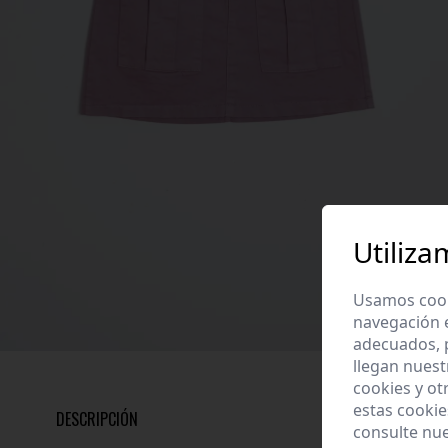
Utiliza
Usamos cooki
navegación 
adecuados, p
llegan nuest
cookies y ot
estas cooki
DESCRIPCIÓN
consulte nu