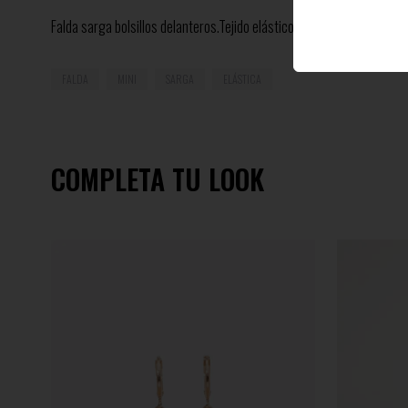
Falda sarga bolsillos delanteros.Tejido elástico.
FALDA
MINI
SARGA
ELÁSTICA
COMPLETA TU LOOK