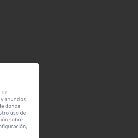
a de
 y anuncios
 de donde
estro uso de
ción sobre
nfiguración,