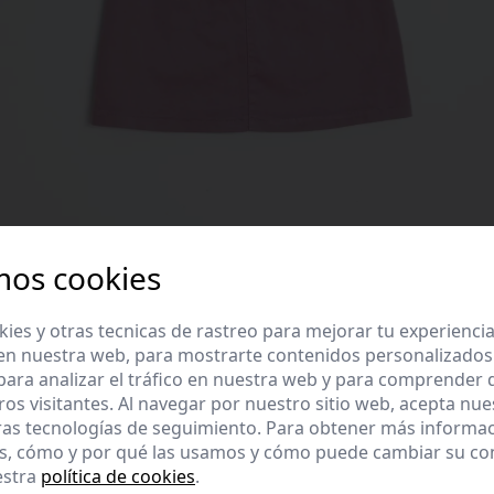
mos cookies
es y otras tecnicas de rastreo para mejorar tu experienci
en nuestra web, para mostrarte contenidos personalizados
ara analizar el tráfico en nuestra web y para comprender
ros visitantes. Al navegar por nuestro sitio web, acepta nu
ras tecnologías de seguimiento. Para obtener más informa
es, cómo y por qué las usamos y cómo puede cambiar su co
estra
política de cookies
.