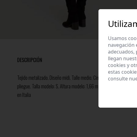
Utiliza
Usamos cooki
navegación 
adecuados, p
llegan nuest
DESCRIPCIÓN
cookies y ot
estas cooki
Tejido metalizado. Diseño midi. Talle medio. Cintura elástica. Abertura
consulte nu
pliegue. Talla modelo: S. Altura modelo: 1,66 m.Composición: 60%
en Italia