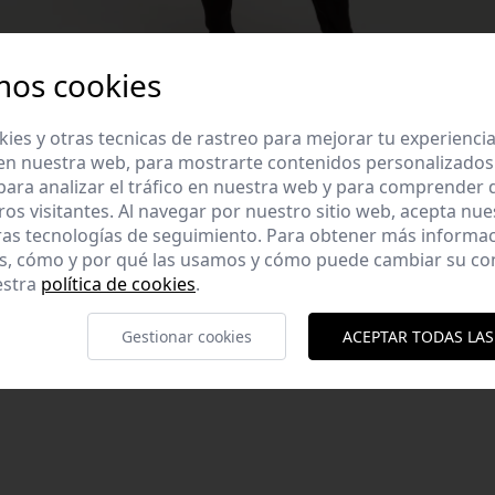
mos cookies
es y otras tecnicas de rastreo para mejorar tu experienci
en nuestra web, para mostrarte contenidos personalizados
ara analizar el tráfico en nuestra web y para comprender
ros visitantes. Al navegar por nuestro sitio web, acepta nu
ras tecnologías de seguimiento. Para obtener más informa
es, cómo y por qué las usamos y cómo puede cambiar su co
 lateral. Detalle
estra
política de cookies
.
 Viscosa, 30% PAHecho
Gestionar cookies
ACEPTAR TODAS LAS