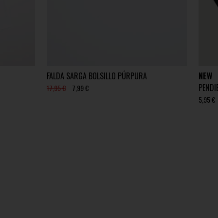
FALDA SARGA BOLSILLO PÚRPURA
NEW
PENDI
17,95 €
7,99 €
5,95 €