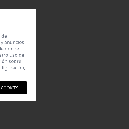
a de
 y anuncios
 de donde
estro uso de
ción sobre
nfiguración,
 COOKIES