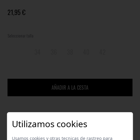
21,95 €
Seleccionar talla
34
36
38
40
42
AÑADIR A LA CESTA
GUÍA DE TALLAS
Utilizamos cookies
ENVÍOS Y DEVOLUCIONES
Usamos cookies y otras tecnicas de rastreo para