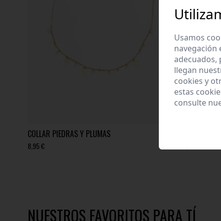
Utiliza
Usamos cooki
navegación 
adecuados, p
llegan nuest
cookies y ot
estas cooki
consulte nu
COLLAR PIEDRAS Y PLUMAS
COLLAR PIE
8,95 €
9,95 €
NUESTROS FAVORITOS PARA TÍ