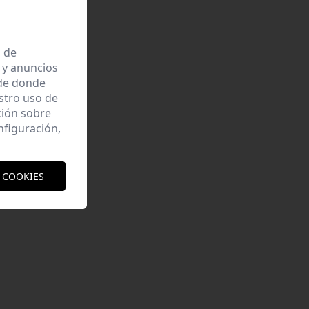
a de
 y anuncios
 de donde
estro uso de
ción sobre
nfiguración,
 COOKIES
UNA