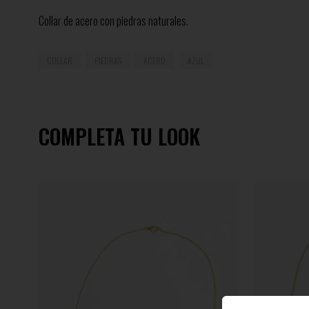
Collar de acero con piedras naturales.
COLLAR
PIEDRAS
ACERO
AZUL
COMPLETA TU LOOK