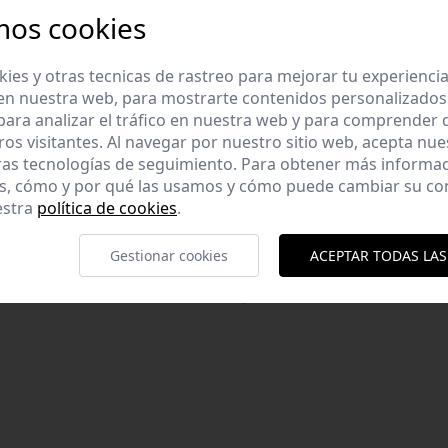
mos cookies
es y otras tecnicas de rastreo para mejorar tu experienci
en nuestra web, para mostrarte contenidos personalizados
ara analizar el tráfico en nuestra web y para comprender
ros visitantes. Al navegar por nuestro sitio web, acepta nu
ras tecnologías de seguimiento. Para obtener más informa
es, cómo y por qué las usamos y cómo puede cambiar su co
estra
política de cookies
.
Gestionar cookies
ACEPTAR TODAS LAS
DRAS DE COLORES Y LUNA
COLLAR PIEDRAS TURQUESAS Y L
9,95 €