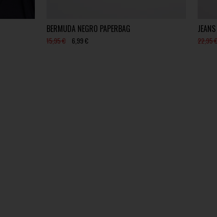
BERMUDA NEGRO PAPERBAG
JEANS
15,95 €
6,99 €
22,95 