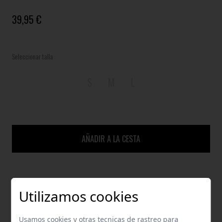
39,95 €
Seleccionar talla
S
M
L
AÑADIR A LA CESTA
GUÍA DE TALLAS
Utilizamos cookies
ENVÍOS Y DEVOLUCIONES
Usamos cookies y otras tecnicas de rastreo para