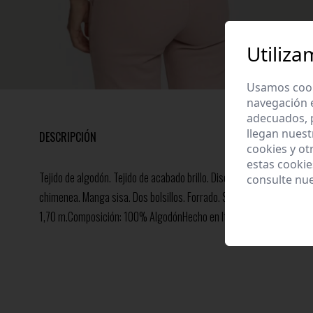
Utiliza
Usamos cooki
navegación 
adecuados, p
llegan nuest
DESCRIPCIÓN
cookies y ot
estas cooki
Tejido de algodón. Tejido de acabado brillo. Diseño estampado. Diseño
consulte nu
chimenea. Manga sisa. Dos bolsillos. Forrado. Sin cierre. Talla modelo
1,70 m.Composición: 100% AlgodónHecho en Italia