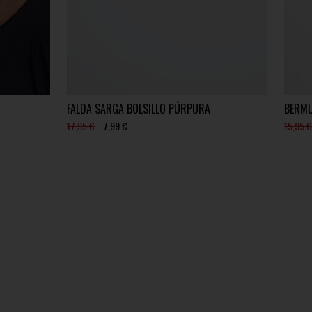
FALDA SARGA BOLSILLO PÚRPURA
BERMU
17,95 €
7,99 €
15,95 €