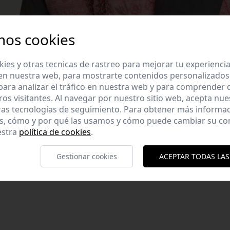
mos cookies
es y otras tecnicas de rastreo para mejorar tu experienci
en nuestra web, para mostrarte contenidos personalizados
ara analizar el tráfico en nuestra web y para comprender
ros visitantes. Al navegar por nuestro sitio web, acepta nu
ras tecnologías de seguimiento. Para obtener más informa
es, cómo y por qué las usamos y cómo puede cambiar su co
 fluido. Cuello
estra
política de cookies
.
: S. Altura modelo:
Gestionar cookies
ACEPTAR TODAS LAS