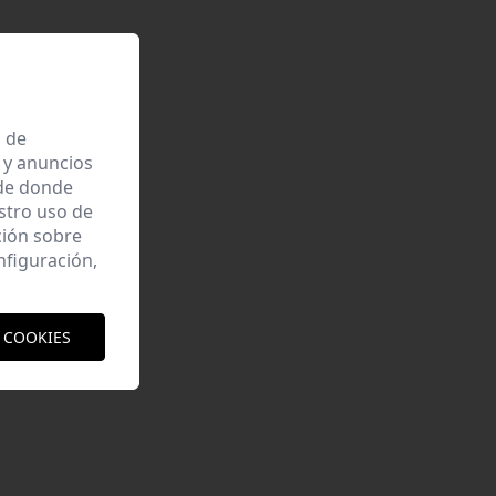
a de
 y anuncios
 de donde
estro uso de
ción sobre
nfiguración,
 COOKIES