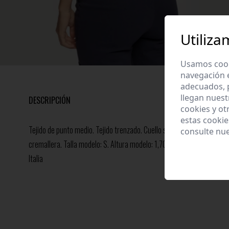
Utiliza
Usamos cooki
navegación 
adecuados, p
llegan nuest
DESCRIPCIÓN
cookies y ot
estas cooki
Tejido de punto medio. Tejido trenzado. Cuello solapa grande. Manga
consulte nu
cremallera. Talla modelo: S. Altura modelo: 1,70 m.Composición: 100
Italia