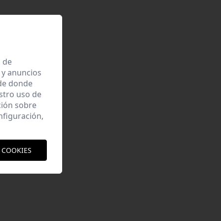
a de
 y anuncios
 de donde
estro uso de
ción sobre
nfiguración,
 COOKIES