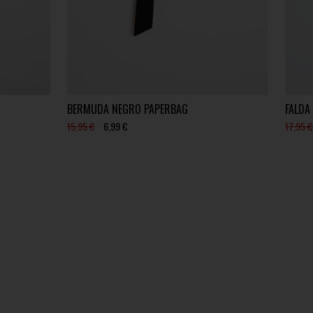
BERMUDA NEGRO PAPERBAG
FALDA
15,95 €
6,99 €
17,95 €