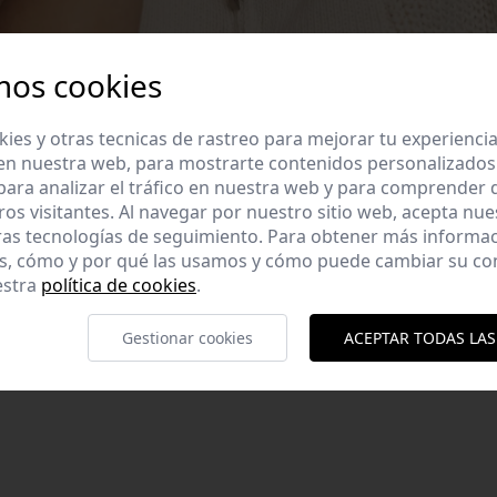
mos cookies
es y otras tecnicas de rastreo para mejorar tu experienci
en nuestra web, para mostrarte contenidos personalizados
ara analizar el tráfico en nuestra web y para comprender
ros visitantes. Al navegar por nuestro sitio web, acepta nu
ras tecnologías de seguimiento. Para obtener más informa
es, cómo y por qué las usamos y cómo puede cambiar su co
 sisa. Escote con
estra
política de cookies
.
% Acrílico Hecho en
Gestionar cookies
ACEPTAR TODAS LAS