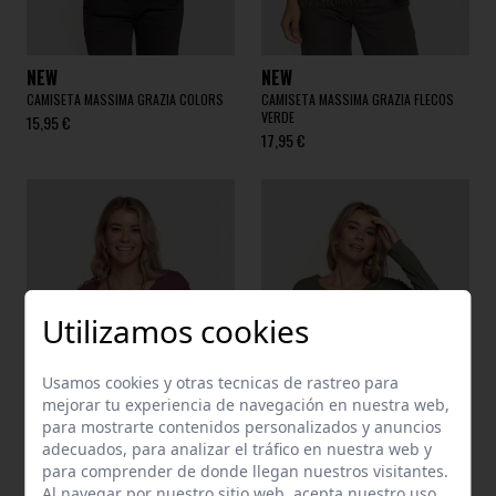
NEW
NEW
CAMISETA MASSIMA GRAZIA COLORS
CAMISETA MASSIMA GRAZIA FLECOS
VERDE
15,95 €
17,95 €
Utilizamos cookies
Usamos cookies y otras tecnicas de rastreo para
mejorar tu experiencia de navegación en nuestra web,
para mostrarte contenidos personalizados y anuncios
adecuados, para analizar el tráfico en nuestra web y
para comprender de donde llegan nuestros visitantes.
Al navegar por nuestro sitio web, acepta nuestro uso