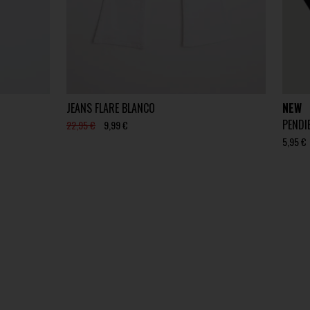
JEANS FLARE BLANCO
NEW
PENDI
22,95 €
9,99 €
5,95 €