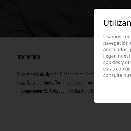
Utiliza
Usamos cooki
navegación 
adecuados, p
llegan nuest
DESCRIPCIÓN
cookies y ot
estas cooki
Tejido mezcla de algodón. Diseño básico. Diseño recto. Diseño fluido
consulte nu
larga. Detalle botones. Terminaciones sin rematar. Talla modelo: S. A
m.Composición: 95% Algodón, 5% ElastanoHecho en Italia