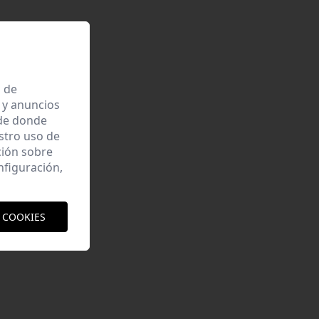
a de
 y anuncios
 de donde
estro uso de
ción sobre
nfiguración,
 COOKIES