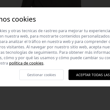
mos cookies
es y otras tecnicas de rastreo para mejorar tu experienci
en nuestra web, para mostrarte contenidos personalizados
ara analizar el tráfico en nuestra web y para comprender
ros visitantes. Al navegar por nuestro sitio web, acepta nu
ras tecnologías de seguimiento. Para obtener más informa
es, cómo y por qué las usamos y cómo puede cambiar su co
. Cuello pico. Manga
estra
política de cookies
.
ltura modelo: 1,70
Gestionar cookies
ACEPTAR TODAS LAS