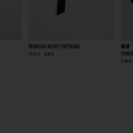
BERMUDA NEGRO PAPERBAG
NEW
PENDI
15,95 €
6,99 €
5,95 €