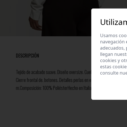
Utiliza
Usamos cooki
navegación 
adecuados, p
llegan nuest
DESCRIPCIÓN
cookies y ot
estas cooki
Tejido de acabado suave. Diseño oversize. Cuello solapa. Maga larga
consulte nu
Cierre frontal de. botones. Detalles perlas en el cuello. Talla modelo:
m.Composición: 100% PoliésterHecho en Italia