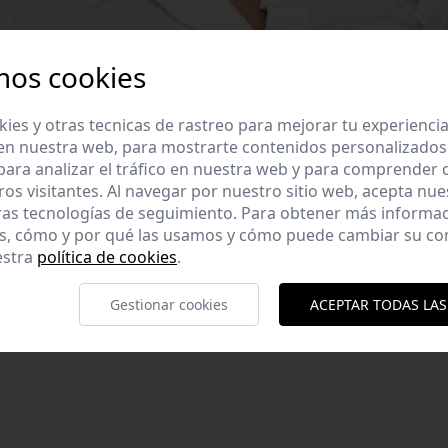
mos cookies
es y otras tecnicas de rastreo para mejorar tu experienci
en nuestra web, para mostrarte contenidos personalizados
ara analizar el tráfico en nuestra web y para comprender
ros visitantes. Al navegar por nuestro sitio web, acepta nu
ras tecnologías de seguimiento. Para obtener más informa
es, cómo y por qué las usamos y cómo puede cambiar su co
. Puño abotonado.
estra
política de cookies
.
 S. Altura modelo 1,66
Gestionar cookies
ACEPTAR TODAS LAS