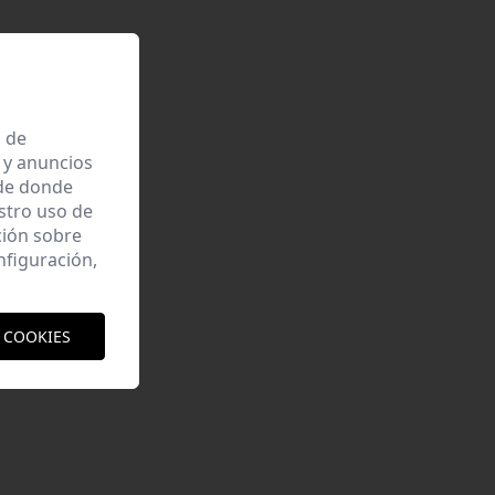
a de
 y anuncios
 de donde
estro uso de
ción sobre
nfiguración,
 COOKIES