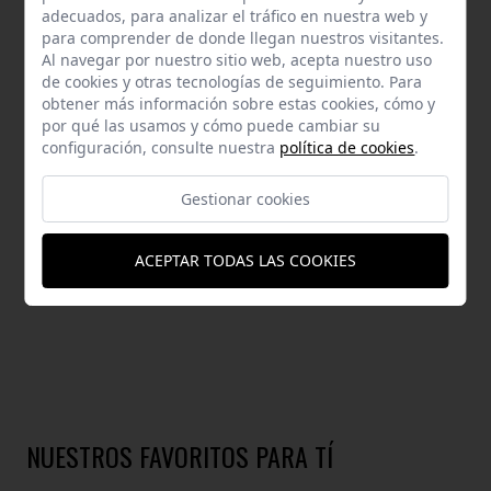
ENVÍOS Y DEVOLUCIONES
adecuados, para analizar el tráfico en nuestra web y
para comprender de donde llegan nuestros visitantes.
AYUDA
Al navegar por nuestro sitio web, acepta nuestro uso
de cookies y otras tecnologías de seguimiento. Para
obtener más información sobre estas cookies, cómo y
por qué las usamos y cómo puede cambiar su
configuración, consulte nuestra
política de cookies
.
DESCRIPCIÓN
Gestionar cookies
Medidas: 18.0 x 20.0x 14.0 cm. (largo x alto x fondo).Hecho en P.R.C
ACEPTAR TODAS LAS COOKIES
NUESTROS FAVORITOS PARA TÍ