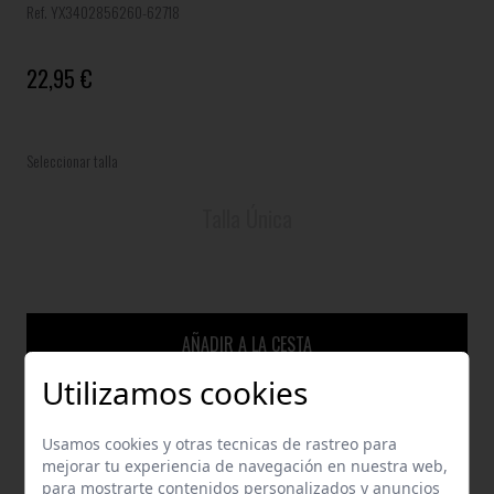
Ref. YX3402856260-62718
22,95 €
Seleccionar talla
Talla Única
AÑADIR A LA CESTA
Utilizamos cookies
Usamos cookies y otras tecnicas de rastreo para
GUÍA DE TALLAS
mejorar tu experiencia de navegación en nuestra web,
para mostrarte contenidos personalizados y anuncios