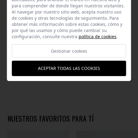
AYUDA
para comprender de donde llegan nuestros visitantes.
Al navegar por nuestro sitio web, acepta nuestro uso
de cookies y otras tecnologías de seguimiento. Para
obtener más información sobre estas cookies, cómo y
por qué las usamos y cómo puede cambiar su
configuración, consulte nuestra
política de cookies
.
DESCRIPCIÓN
Gestionar cookies
Medidas: 25.0 x 10.0x 16.0 cm. (largo x alto x fondo).Hecho en P.R.C
ACEPTAR TODAS LAS COOKIES
NUESTROS FAVORITOS PARA TÍ