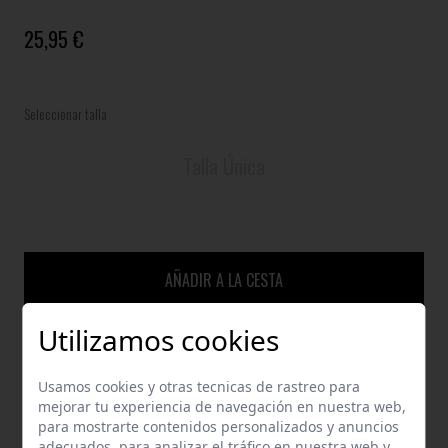
25,95 €
Seleccionar talla
Talla Única
AÑADIR A LA CESTA
Utilizamos cookies
GUÍA DE TALLAS
Usamos cookies y otras tecnicas de rastreo para
mejorar tu experiencia de navegación en nuestra web,
ENVÍOS Y DEVOLUCIONES
para mostrarte contenidos personalizados y anuncios
adecuados, para analizar el tráfico en nuestra web y