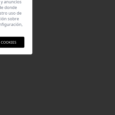
 y anuncios
 de donde
estro uso de
ción sobre
nfiguración,
 COOKIES