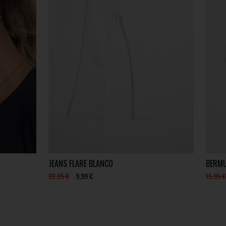
JEANS FLARE BLANCO
BERMU
22,95 €
9,99 €
15,95 €