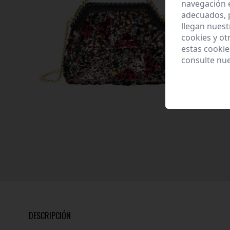
navegación 
adecuados, p
llegan nuest
cookies y ot
estas cooki
consulte nu
DESCRIPCIÓN