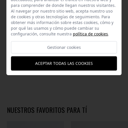
AYUDA
para comprender de donde llegan nuestros visitantes.
Al navegar por nuestro sitio web, acepta nuestro uso
de cookies y otras tecnologías de seguimiento. Para
obtener más información sobre estas cookies, cómo y
por qué las usamos y cómo puede cambiar su
configuración, consulte nuestra
política de cookies
.
DESCRIPCIÓN
Gestionar cookies
Medidas: 22.0 x 15.0x 8.0 cm. (largo x alto x fondo).Hecho en P.R.C
ACEPTAR TODAS LAS COOKIES
NUESTROS FAVORITOS PARA TÍ