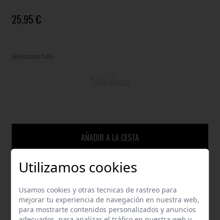
25,95 €
Seleccionar talla
Talla Única
AÑADIR A LA CESTA
Utilizamos cookies
GUÍA DE TALLAS
Usamos cookies y otras tecnicas de rastreo para
mejorar tu experiencia de navegación en nuestra web,
ENVÍOS Y DEVOLUCIONES
para mostrarte contenidos personalizados y anuncios
adecuados, para analizar el tráfico en nuestra web y