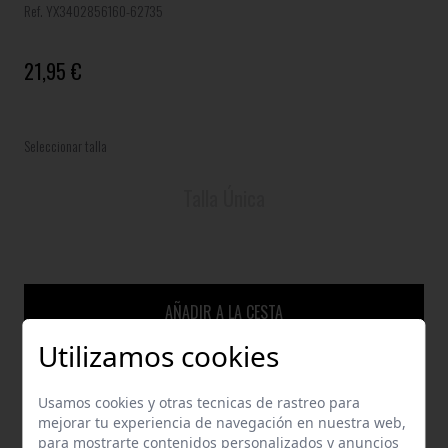
Ref. YX3402856160-62735
21,95 €
Seleccionar talla
Talla Única
AÑADIR A LA CESTA
Utilizamos cookies
Usamos cookies y otras tecnicas de rastreo para
GUÍA DE TALLAS
mejorar tu experiencia de navegación en nuestra web,
para mostrarte contenidos personalizados y anuncios