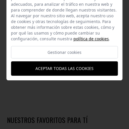
ENVÍOS Y DEVOLUCIONES
adecuados, para analizar el tráfico en nuestra web y
para comprender de donde llegan nuestros visitantes.
AYUDA
Al navegar por nuestro sitio web, acepta nuestro uso
de cookies y otras tecnologías de seguimiento. Para
obtener más información sobre estas cookies, cómo y
por qué las usamos y cómo puede cambiar su
configuración, consulte nuestra
política de cookies
.
DESCRIPCIÓN
Gestionar cookies
Medidas: 25.0 x 14.0x 6.0 cm. (largo x alto x fondo).Hecho en P.R.C
ACEPTAR TODAS LAS COOKIES
NUESTROS FAVORITOS PARA TÍ